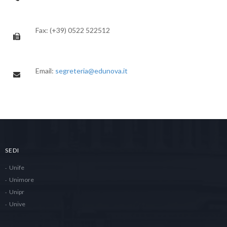
Fax: (+39) 0522 522512
Email:
segreteria@edunova.it
SEDI
Unife
Unimore
Unipr
Unive