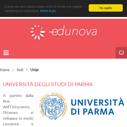
Questo sito web utilizza cookie al fine di fornire una migliore
Ho capito
esperienza di navigazione.
Dimmi di più
Home
Sedi
Unipr
UNIVERSITÀ DEGLI STUDI DI PARMA
A partire dalla
fine
dell'Ottocento,
l'Ateneo si
sviluppa in modo
costante e