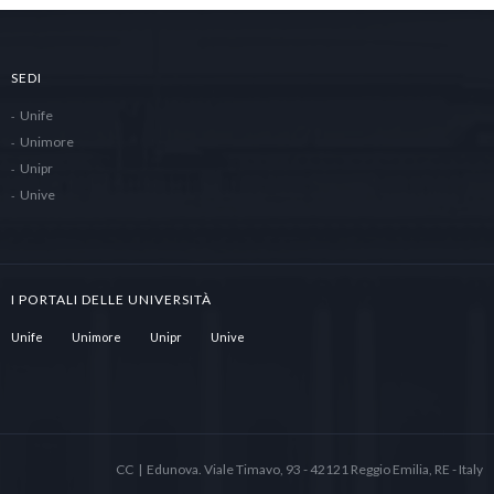
SEDI
Unife
Unimore
Unipr
Unive
I PORTALI DELLE UNIVERSITÀ
Unife
Unimore
Unipr
Unive
CC | Edunova. Viale Timavo, 93 - 42121 Reggio Emilia, RE - Italy