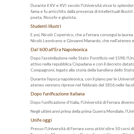
Durante il XV e XVI secolo l'Università visse lo splendore
fama e fu arricchito dalla presenza di intellettuali illu
poeta, filosofo e giurista.
Studenti illustri
E poi, Nicolò Copernico, che a Ferrara conseguì la laur
Nicolò Leoniceno e Giovanni Manardo, che nell'ateneo 
Dal '600 all'Era Napoleonica
Dopo l'assimilazione nello Stato Pontificio nel 1598, l'Un
attivo nella repubblica Cispadana e con il decreto datato
Compagnoni, legato alla storia della bandiera dello Stato
Durante l'epoca napoleonica, con il piano per le Università 
ateneo vennero riprese nel febbraio del 1816 nelle faco
Dopo l'unificazione italiana
Dopo l'unificazione d'Italia, l'Università di Ferrara divenn
Negli ultimi anni prima della prima Guerra Mondiale, l'Univ
Unife oggi
Presso l'Università di Ferrara sono attivi oltre 50 corsi 