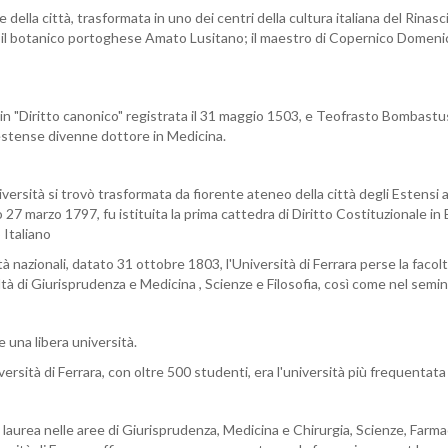
 della città, trasformata in uno dei centri della cultura italiana del Rina
stri: il botanico portoghese Amato Lusitano; il maestro di Copernico Domen
ea in "Diritto canonico" registrata il 31 maggio 1503, e Teofrasto Bomba
estense divenne dottore in Medicina.
iversità si trovò trasformata da fiorente ateneo della città degli Estensi a
 27 marzo 1797, fu istituita la prima cattedra di Diritto Costituzionale i
 Italiano
nazionali, datato 31 ottobre 1803, l'Università di Ferrara perse la facoltà d
ltà di Giurisprudenza e Medicina , Scienze e Filosofia, così come nel sem
e una libera università.
ersità di Ferrara, con oltre 500 studenti, era l'università più frequentata d
di laurea nelle aree di Giurisprudenza, Medicina e Chirurgia, Scienze, Farma