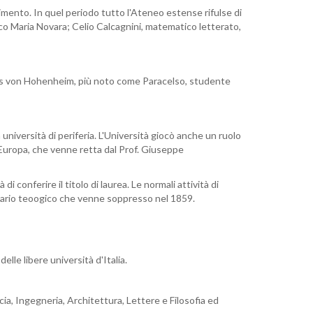
scimento. In quel periodo tutto l'Ateneo estense rifulse di
ico Maria Novara; Celio Calcagnini, matematico letterato,
stus von Hohenheim, più noto come Paracelso, studente
 università di periferia. L'Università giocò anche un ruolo
n Europa, che venne retta dal Prof. Giuseppe
i conferire il titolo di laurea. Le normali attività di
inario teoogico che venne soppresso nel 1859.
elle libere università d'Italia.
cia, Ingegneria, Architettura, Lettere e Filosofia ed