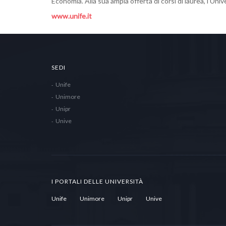
Economia. Alla sua ampia offerta di corsi di laurea, l'Un
www.unife.it
SEDI
Unife
Unimore
Unipr
Unive
I PORTALI DELLE UNIVERSITÀ
Unife
Unimore
Unipr
Unive