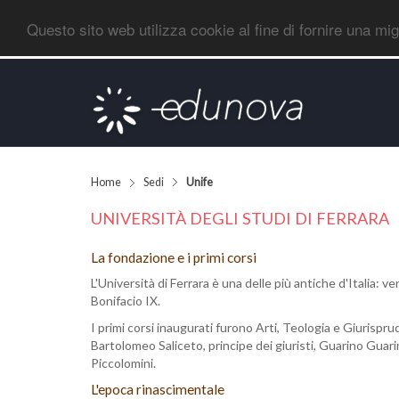
Questo sito web utilizza cookie al fine di fornire una mi
Home
Sedi
Unife
UNIVERSITÀ DEGLI STUDI DI FERRARA
La fondazione e i primi corsi
L'Università di Ferrara è una delle più antiche d'Italia
Bonifacio IX.
I primi corsi inaugurati furono Arti, Teologia e Giurispru
Bartolomeo Saliceto, principe dei giuristi, Guarino Guarini
Piccolomini.
L'epoca rinascimentale