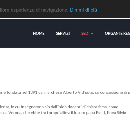
gliore esperienza di navigazione.
Dimmi di più
HOME
SERVIZI
SEDI
ORGANI E RE
: venne fondata nel 1391 dal marchese Alberto V d'Este, su concessione di 
denza, in cui insegnarono sin dall'inizio docenti di chiara fama, come
 da Verona, che ebbe tra i propri allievi il futuro papa Pio II, Enea Silvio