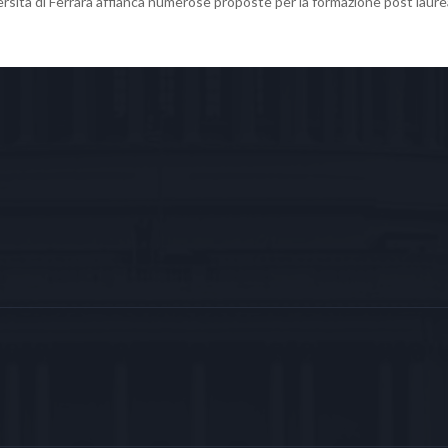
iversità di Ferrara affianca numerose proposte per la formazione post laure